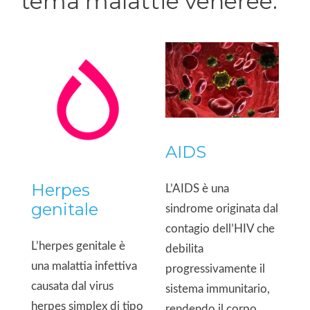
tema
malattie veneree
:
AIDS
Herpes
L’AIDS è una
genitale
sindrome originata dal
contagio dell’HIV che
L’herpes genitale è
debilita
una malattia infettiva
progressivamente il
causata dal virus
sistema immunitario,
herpes simplex di tipo
rendendo il corpo