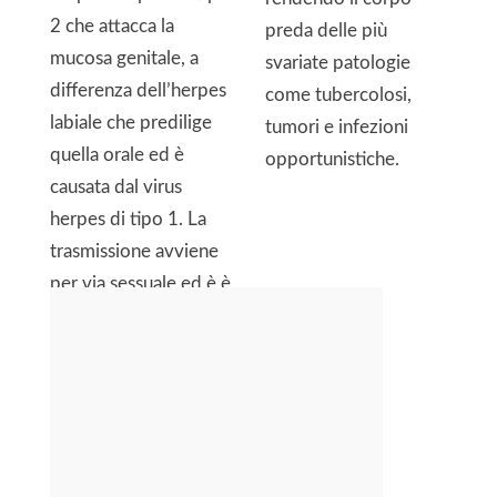
2 che attacca la
preda delle più
mucosa genitale, a
svariate patologie
differenza dell’herpes
come tubercolosi,
labiale che predilige
tumori e infezioni
quella orale ed è
opportunistiche.
causata dal virus
herpes di tipo 1. La
trasmissione avviene
per via sessuale ed è è
per questo che si
tratta di una malattia
venerea. La […]