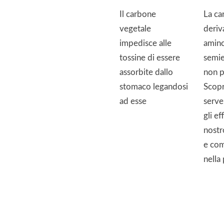
Il carbone
La ca
vegetale
deriv
impedisce alle
amino
tossine di essere
semie
assorbite dallo
non p
stomaco legandosi
Scopr
ad esse
serve
gli ef
nostr
e com
nella