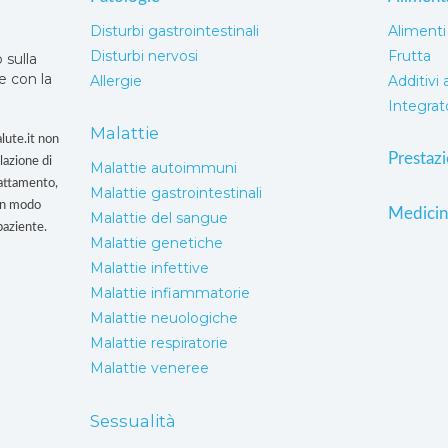
Disturbi gastrointestinali
Alimenti
Disturbi nervosi
Frutta
 sulla
e con la
Allergie
Additivi 
Integrat
Malattie
lute.it non
Prestaz
lazione di
Malattie autoimmuni
rattamento,
Malattie gastrointestinali
un modo
Medicin
Malattie del sangue
paziente.
Malattie genetiche
Malattie infettive
Malattie infiammatorie
Malattie neuologiche
Malattie respiratorie
Malattie veneree
Sessualità