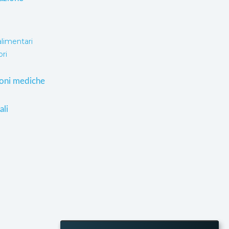
alimentari
ori
ioni mediche
ali