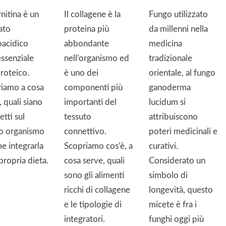
rnitina è un
Il collagene è la
Fungo utilizzato
ato
proteina più
da millenni nella
acidico
abbondante
medicina
ssenziale
nell’organismo ed
tradizionale
roteico.
è uno dei
orientale, al fungo
iamo a cosa
componenti più
ganoderma
, quali siano
importanti del
lucidum si
fetti sul
tessuto
attribuiscono
o organismo
connettivo.
poteri medicinali e
e integrarla
Scopriamo cos’è, a
curativi.
 propria dieta.
cosa serve, quali
Considerato un
sono gli alimenti
simbolo di
ricchi di collagene
longevità, questo
e le tipologie di
micete è fra i
integratori.
funghi oggi più