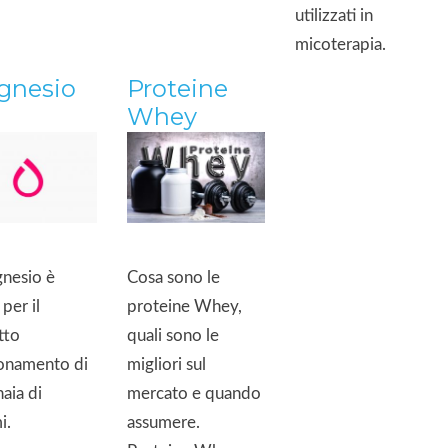
utilizzati in
micoterapia.
gnesio
Proteine
Whey
gnesio è
Cosa sono le
 per il
proteine Whey,
tto
quali sono le
onamento di
migliori sul
naia di
mercato e quando
i.
assumere.