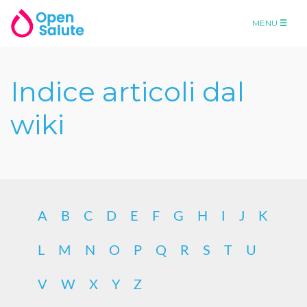
MENU
Indice articoli dal
wiki
A
B
C
D
E
F
G
H
I
J
K
L
M
N
O
P
Q
R
S
T
U
V
W
X
Y
Z