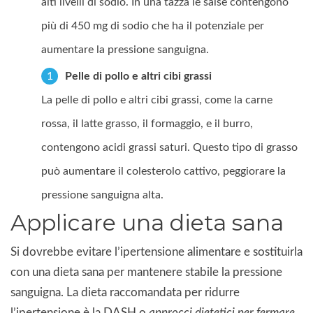
alti livelli di sodio. In una tazza le salse contengono
più di 450 mg di sodio che ha il potenziale per
aumentare la pressione sanguigna.
Pelle di pollo e altri cibi grassi
La pelle di pollo e altri cibi grassi, come la carne
rossa, il latte grasso, il formaggio, e il burro,
contengono acidi grassi saturi. Questo tipo di grasso
può aumentare il colesterolo cattivo, peggiorare la
pressione sanguigna alta.
Applicare una dieta sana
Si dovrebbe evitare l’ipertensione alimentare e sostituirla
con una dieta sana per mantenere stabile la pressione
sanguigna. La dieta raccomandata per ridurre
l’ipertensione è la DASH o
approcci dietetici per fermare